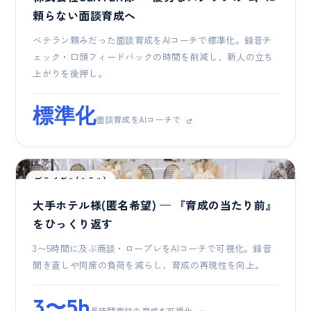
頼らない面談育成へ
ベテラン頼みだった面談育成をAIコーチで標準化。録音チ
ェック・口頭フィードバックの時間を削減し、新人の立ち
上がりを後押し。
標準化
面談育成をAIコーチで
ブライダル(ホテル)
大手ホテル様(匿名希望) — 『育成の当たり前』
をひっくり返す
3〜5時間に及ぶ商談・ロープレをAIコーチで可視化。録音
聞き直しや同席の負荷を減らし、育成の再現性を向上。
3〜5h
長時間商談の育成を可視化