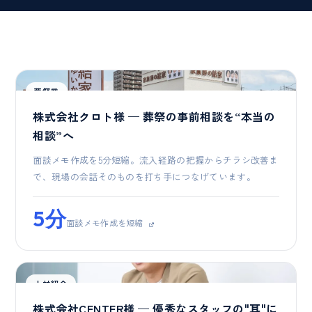
葬祭業
株式会社クロト様 — 葬祭の事前相談を“本当の
相談”へ
面談メモ作成を5分短縮。流入経路の把握からチラシ改善ま
で、現場の会話そのものを打ち手につなげています。
5分
面談メモ作成を短縮
人材紹介
株式会社CENTER様 — 優秀なスタッフの"耳"に