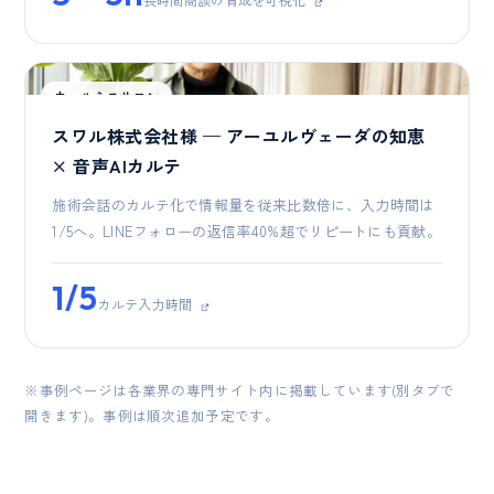
ウェルネスサロン
スワル株式会社様 — アーユルヴェーダの知恵
× 音声AIカルテ
施術会話のカルテ化で情報量を従来比数倍に、入力時間は
1/5へ。LINEフォローの返信率40%超でリピートにも貢献。
1/5
カルテ入力時間
※事例ページは各業界の専門サイト内に掲載しています(別タブで
開きます)。事例は順次追加予定です。