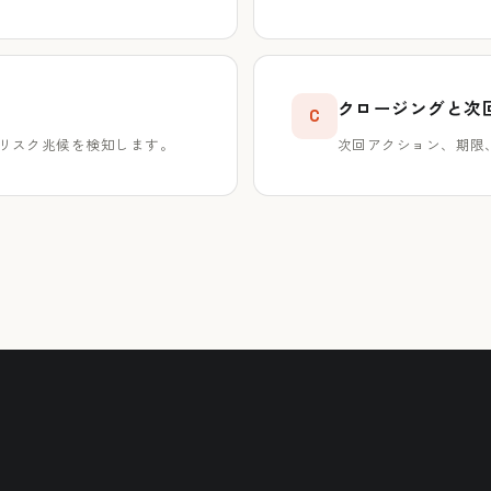
クロージングと次
C
のリスク兆候を検知します。
次回アクション、期限