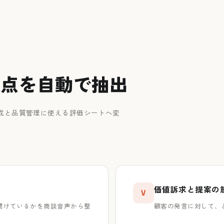
善点を自動で抽出
業育成と品質管理に使える評価シートへ変
価値訴求と提案の
V
聞けているかを商談音声から整
顧客の発言に対して、