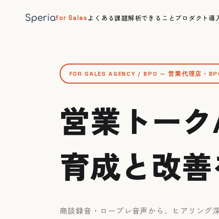
よくある課題
解析できること
プロダクト
導
for Sales
FOR SALES AGENCY / BPO — 営業代理店・B
営業トーク
育成と改善
商談録音・ロープレ音声から、ヒアリング