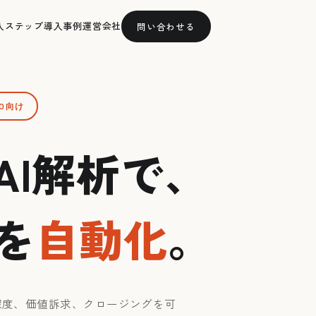
入ステップ
導入事例
運営会社
問い合わせる
PO向け
AI解析で、
を
自動化
。
深度、価値訴求、クロージングを可