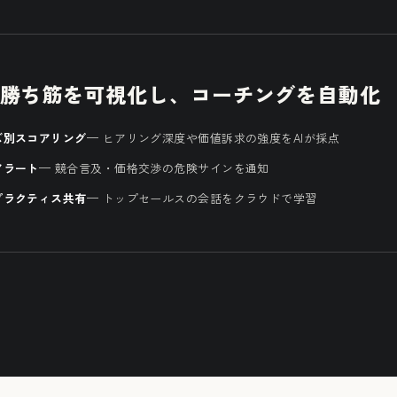
勝ち筋を可視化し、コーチングを自動化
ズ別スコアリング
— ヒアリング深度や価値訴求の強度をAIが採点
アラート
— 競合言及・価格交渉の危険サインを通知
プラクティス共有
— トップセールスの会話をクラウドで学習