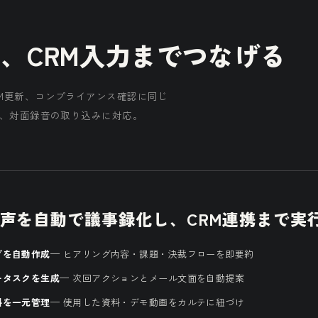
、CRM入力までつなげる
RM更新、コンプライアンス確認に同じ
録音、対面録音の取り込みに対応。
声を自動で議事録化し、CRM連携まで実
グを自動作成
— ヒアリング内容・課題・決裁フローを即要約
ータスクを生成
— 次回アクションとメール文面を自動提案
料を一元管理
— 使用した資料・デモ動画をカルテに紐づけ