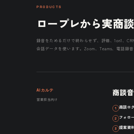
PRODUCTS
ロープレから実商談
録音をためるだけで終わらせず、評価、1on1、C
会話データを使います。Zoom、Teams、電話
商談音
AIカルテ
営業担当向け
商談ロ
フォロ
提案資