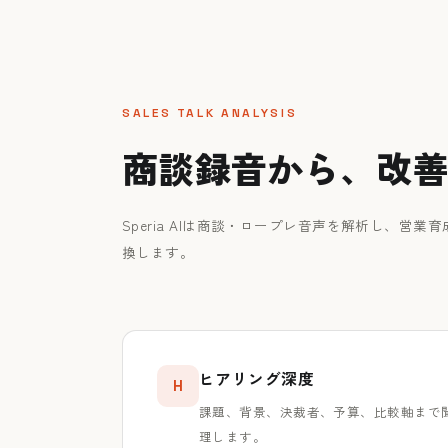
SALES TALK ANALYSIS
商談録音から、改
Speria AIは商談・ロープレ音声を解析し、営
換します。
ヒアリング深度
H
課題、背景、決裁者、予算、比較軸まで
理します。