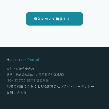
導入について相談する →
for Dental
歯科向け接客音声AI
運営：株式会社Speria(東京都渋谷区広尾)
ISO/IEC 27001(ISMS)認証取得
現場の課題
できること
FAQ
運営会社
プライバシーポリシー
お問い合わせ