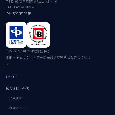
〒150-0012 東京都渋谷区広尾5-4-16
EAT PLAY WORKS 4F
inquiry@speria.jp
ISO/IEC 27001(ISMS)認証取得
情報セキュリティとデータ保護を継続的に改善していま
す
ABOUT
私たちについて
企業理念
創業ストーリー