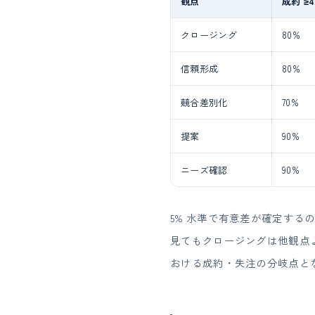
観点
成約 ≥4
クロージング
80%
信頼形成
80%
競合差別化
70%
提案
90%
ニーズ確認
90%
5% 水準で有意差が確定するのはク
見てもクロージングは他観点よ
おける成約・失注の分岐点と