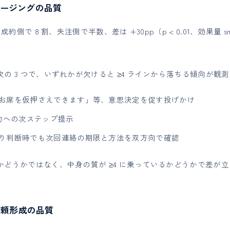
ージングの品質
側で 8 割、失注側で半数、差は +30pp（p < 0.01、効果量 smal
の 3 つで、いずれかが欠けると ≥4 ラインから落ちる傾向が観
お席を仮押さえできます」等、意思決定を促す投げかけ
約への次ステップ提示
り判断時でも次回連絡の期限と方法を双方向で確認
どうかではなく、中身の質が ≥4 に乗っているかどうかで差が
信頼形成の品質