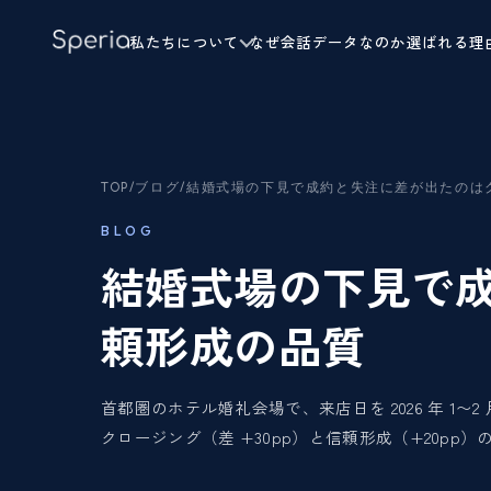
私たちについて
なぜ会話データなのか
選ばれる理
TOP
/
ブログ
/
結婚式場の下見で成約と失注に差が出たのは
BLOG
結婚式場の下見で
頼形成の品質
首都圏のホテル婚礼会場で、来店日を 2026 年 1〜2
クロージング（差 +30pp）と信頼形成（+20p