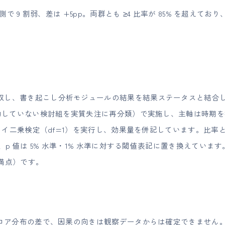
注側で 9 割弱、差は +5pp。両群とも ≥4 比率が 85% を超え
し、書き起こし分析モジュールの結果を結果ステータスと結合しまし
成約していない検討組を実質失注に再分類）で実施し、主軸は時期を揃
群のカイ二乗検定（df=1）を実行し、効果量を併記しています。比
p 値は 5% 水準・1% 水準に対する閾値表記に置き換えています。品質
点満点）です。
質スコア分布の差で、因果の向きは観察データからは確定できません