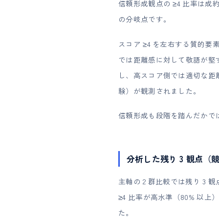
信頼形成観点の ≥4 比率は成約側
の分岐点です。
スコア ≥4 を左右する質的
では距離感に対して敬語が堅
し、高スコア側では適切な距
験）が観測されました。
信頼形成も段階を踏んだかで
分析した残り 3 観点
主軸の 2 群比較では残り 
≥4 比率が高水準（80% 以
た。