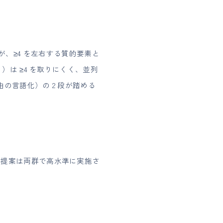
が、≥4 を左右する質的要素と
は ≥4 を取りにくく、並列
の言語化）の 2 段が踏める
ており、提案は両群で高水準に実施さ