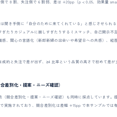
で 8 割、失注側で 6 割弱、差は +20pp（p < 0.05、効果量 s
要素は聞き手側に「自分のために来てくれている」と感じさせられ
すぎたりカジュアルに崩しすぎたりするミスマッチ、自己開示不
離感、関心の言語化（新郎新婦の出会いや希望日への共感）、経
は成約と失注で差が出ず、≥4 比率という品質の高さで初めて差が
（競合差別化・提案・ニーズ確認）
3 観点（競合差別化・提案・ニーズ確認）も同時に採点しています
上）で実施されており、競合差別化は差幅 +15pp で本サンプルで