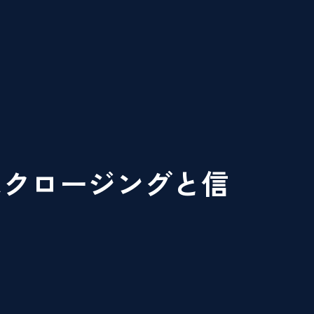
はクロージングと信
、