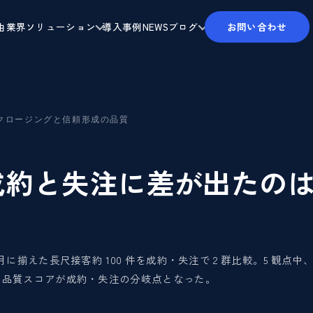
由
業界ソリューション
導入事例
NEWS
ブログ
お問い合わせ
クロージングと信頼形成の品質
成約と失注に差が出たの
 月に揃えた長尺接客約 100 件を成約・失注で 2 群比較。5 観点中
p）の品質スコアが成約・失注の分岐点となった。