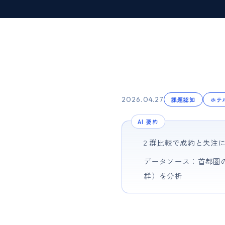
2026.04.27
課題認知
ホテ
AI 要約
2 群比較で成約と失注に
データソース：首都圏のホ
群）を分析