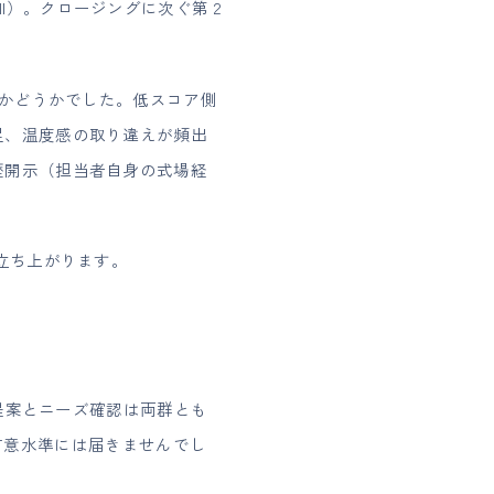
mall）。クロージングに次ぐ第 2
るかどうかでした。低スコア側
足、温度感の取り違えが頻出
歴開示（担当者自身の式場経
立ち上がります。
。提案とニーズ確認は両群とも
は有意水準には届きませんでし