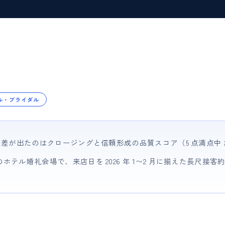
ル・ブライダル
差が出たのはクロージングと信頼形成の品質スコア（5 点満点中 ≥4
テル婚礼会場で、来店日を 2026 年 1〜2 月に揃えた長尺接客約 