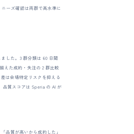
ており、ニーズ確認は両群で高水準に
た。3 群分類は 60 日閾
えた成約・失注の 2 群比較
率と差は会場特定リスクを抑える
スコアは Speria の AI が
。「品質が高いから成約した」