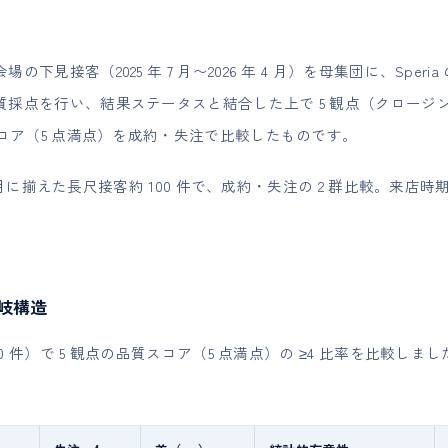
下見接客（2025 年 7 月〜2026 年 4 月）を母集団に、Sper
点を行い、結果ステータスと結合した上で 5 観点（クロージング /
スコア（5 点満点）を成約・失注で比較したものです。
〜2 月に揃えた長尺接客約 100 件で、成約・失注の 2 群比較。来
分岐構造
00 件）で 5 観点の品質スコア（5 点満点）の ≥4 比率を比較しまし