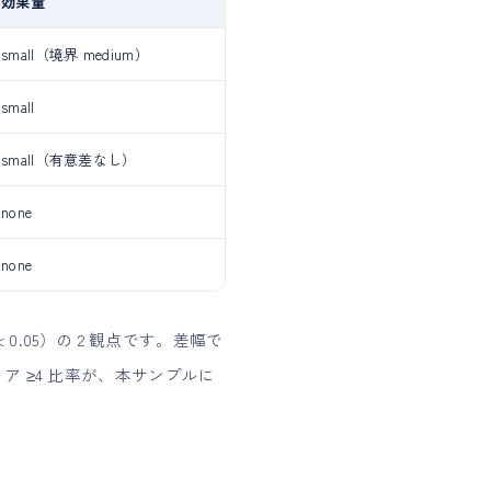
効果量
small（境界 medium）
small
small（有意差なし）
none
none
 0.05）の 2 観点です。差幅で
 ≥4 比率が、本サンプルに