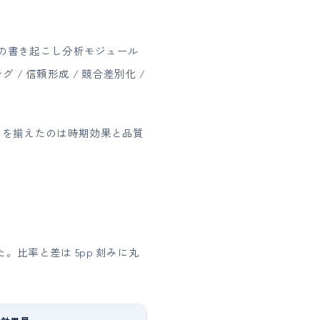
ia の書き起こし分析モジュール
 信頼形成 / 競合差別化 /
店時期を揃えたのは時期効果と品質
た。比率と差は 5pp 刻みに丸