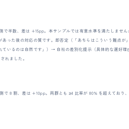
失注側で半数、差は +15pp。本サンプルでは有意水準を満たしません
あった後の対応の質です。即否定（「あちらはこういう難点が」）
ているのは自然です」）→ 自社の差別化提示（具体的な選好理由
測されました。
注側で 8 割、差は +10pp。両群とも ≥4 比率が 80% を超え