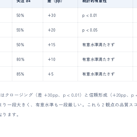
失注 ≥4
差（pp）
統計的有意性
50%
+30
p < 0.01
55%
+20
p < 0.05
50%
+15
有意水準満たさず
80%
+10
有意水準満たさず
85%
+5
有意水準満たさず
ロージング（差 +30pp、p < 0.01）と信頼形成（+20pp、p <
り一段大きく、有意水準も一段厳しい。これら 2 観点の品質スコア
なります。