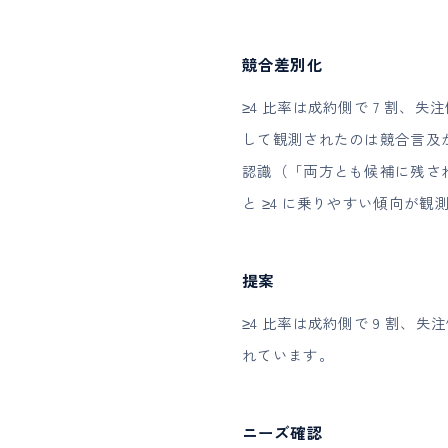
競合差別化
≥4 比率は成約側で 7 割、
して観測されたのは競合言及が
認識（「両方とも候補に残され
と ≥4 に乗りやすい傾向が観
提案
≥4 比率は成約側で 9 割、失
れています。
ニーズ確認