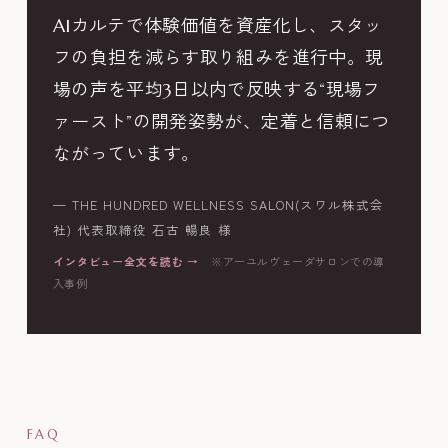
AIカルテで体験価値を資産化し、スタッ
フの負担を減らす取り組みを進行中。現
場の声を平均3日以内で反映する“現場フ
ァースト”の開発姿勢が、定着と信頼につ
ながっています。
— THE HUNDRED WELLNESS SALON(スワル株式会
社) 代表取締役 石古 暢良 様
インタビュー全文を読む →
※アーユルヴェーダサロンでの導
入事例
FAQ