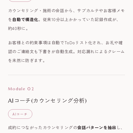
カウンセリング・施術の会話から、サブカルテやお客様メモ
を
自動で構造化
。従来10分以上かかっていた記録作成が、
約40秒に。
お客様との約束事項は自動でToDoリスト化され、お礼や確
認のご連絡文も下書きが自動生成。対応漏れによるクレーム
を未然に防ぎます。
Module 02
AIコーチ(カウンセリング分析)
AIコーチ
成約につながったカウンセリングの
会話パターンを抽出
し、