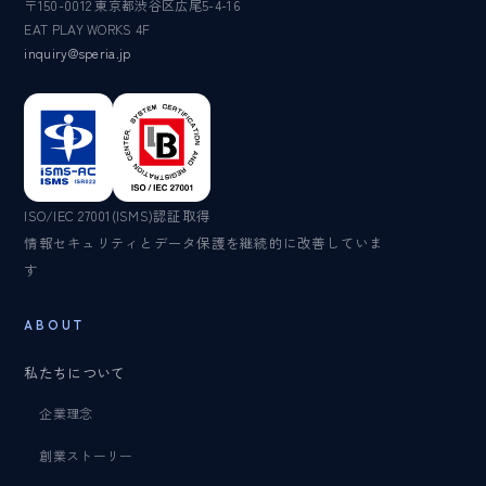
〒150-0012 東京都渋谷区広尾5-4-16
EAT PLAY WORKS 4F
inquiry@speria.jp
ISO/IEC 27001(ISMS)認証取得
情報セキュリティとデータ保護を継続的に改善していま
す
ABOUT
私たちについて
企業理念
創業ストーリー